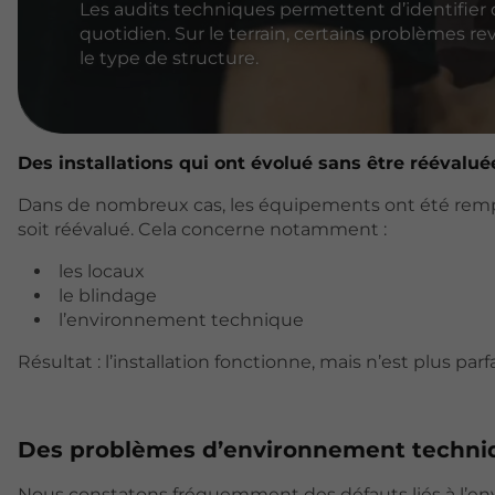
Les audits techniques permettent d’identifier 
quotidien. Sur le terrain, certains problèmes r
le type de structure.
Des installations qui ont évolué sans être réévalué
Dans de nombreux cas, les équipements ont été rempl
soit réévalué. Cela concerne notamment :
les locaux
le blindage
l’environnement technique
Résultat : l’installation fonctionne, mais n’est plus p
Des problèmes d’environnement techni
Nous constatons fréquemment des défauts liés à l’en