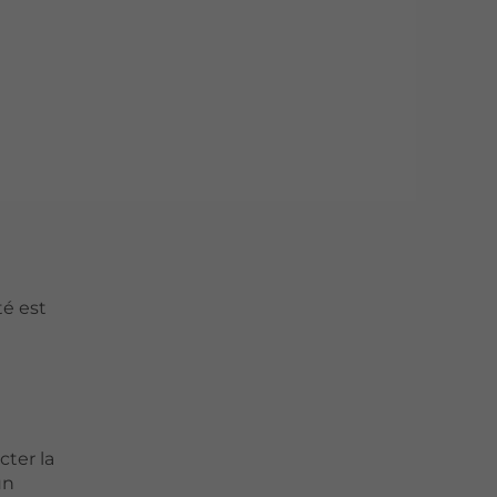
té est
ter la
un