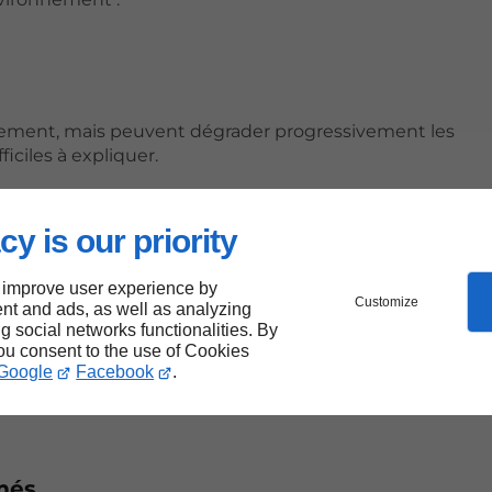
ement, mais peuvent dégrader progressivement les
ciles à expliquer.
cy is our priority
e
gration au système global n’est pas toujours optimale. 
 improve user experience by
Customize
nt and ads, as well as analyzing
e PACS ou le RIS peuvent entraîner :
ng social networks functionalities. By
you consent to the use of Cookies
Google
Facebook
.
més