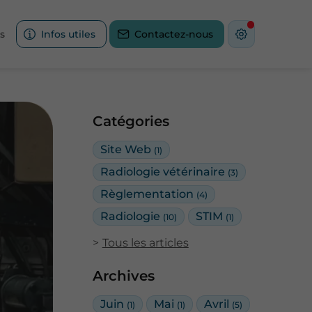
s
Infos utiles
Contactez-nous
Catégories
Site Web
(1)
Radiologie vétérinaire
(3)
Règlementation
(4)
Radiologie
STIM
(10)
(1)
Tous les articles
Archives
Juin
Mai
Avril
(1)
(1)
(5)