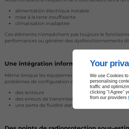
alimentation électrique instable
mise à la terre insuffisante
climatisation inadaptée
Ces éléments n’empêchent pas toujours le fonctionn
performances ou générer des dysfonctionnements diffi
Your priva
Une intégration informatique incomplèt
Même lorsque les équipements sont récents, leur inté
We use Cookies to
personalising conte
problèmes de configuration ou de compatibilité avec l
traffic and optimizi
clicking "I Agree" 
des lenteurs
from our providers
des erreurs de transmission
une perte de fluidité dans le flux de travail
Des points de radioprotection sous-esti