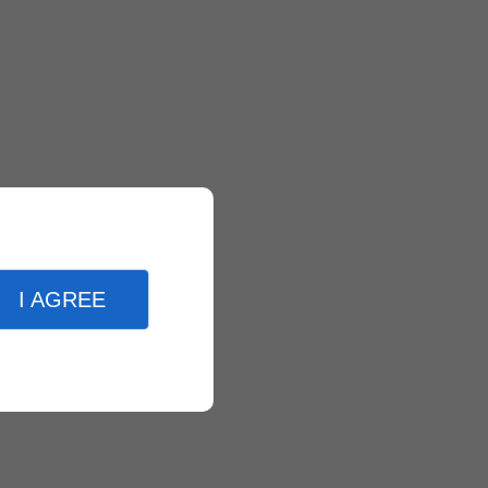
Des
I AGREE