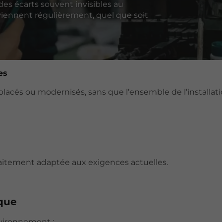
des écarts souvent invisibles au
eviennent régulièrement, quel que soit
es
acés ou modernisés, sans que l’ensemble de l’installat
arfaitement adaptée aux exigences actuelles.
que
vironnement :