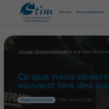
Accueil
Nos prestations
Articles
Règlementation
Ce que nous observ
souvent lors des au
Règlementation
STIM / 9 Avril 2026