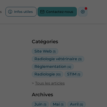
s
Infos utiles
Contactez-nous
Catégories
Site Web
(1)
Radiologie vétérinaire
(3)
Règlementation
(4)
Radiologie
STIM
(10)
(1)
Tous les articles
Archives
Juin
Mai
Avril
(1)
(1)
(5)