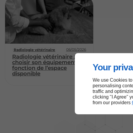
06/05/2026
Radiologie vétérinaire
Radiologie vétérinaire :
choisir son équipement en
Your priva
fonction de l’espace
disponible
We use Cookies to
personalising conte
traffic and optimizi
clicking "I Agree" 
from our providers