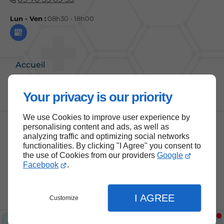
Lun - Ven :
08h30 - 18h00
Accueil
Contactez-nous
Your privacy is our priority
Mentions légales
Plan du site
We use Cookies to improve user experience by
personalising content and ads, as well as
analyzing traffic and optimizing social networks
functionalities. By clicking "I Agree" you consent to
the use of Cookies from our providers
Google
Haut de page
Facebook
.
I AGREE
Customize