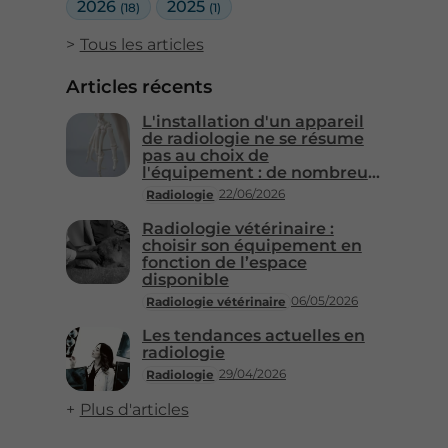
2026
2025
(18)
(1)
Tous les articles
Articles récents
L'installation d'un appareil
de radiologie ne se résume
pas au choix de
l'équipement : de nombreux
détails techniques
22/06/2026
Radiologie
influencent la performance
et la fiabilité de l'ensemble
Radiologie vétérinaire :
du système.
choisir son équipement en
fonction de l’espace
disponible
06/05/2026
Radiologie vétérinaire
Les tendances actuelles en
radiologie
29/04/2026
Radiologie
Plus d'articles