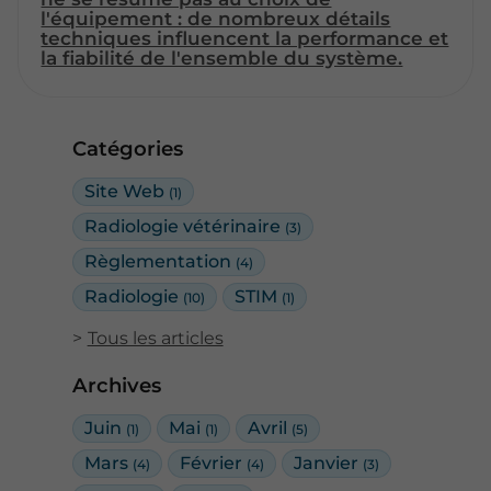
l'équipement : de nombreux détails
techniques influencent la performance et
la fiabilité de l'ensemble du système.
Catégories
Site Web
(1)
Radiologie vétérinaire
(3)
Règlementation
(4)
Radiologie
STIM
(10)
(1)
Tous les articles
Archives
Juin
Mai
Avril
(1)
(1)
(5)
Mars
Février
Janvier
(4)
(4)
(3)