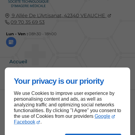
9 Allée De L’Artisanat,
42340
VEAUCHE
09 70 35 69 53
Lun - Ven :
08h30 - 18h00
Accueil
Contactez-nous
Your privacy is our priority
Mentions légales
Plan du site
We use Cookies to improve user experience by
personalising content and ads, as well as
analyzing traffic and optimizing social networks
functionalities. By clicking "I Agree" you consent to
the use of Cookies from our providers
Google
Haut de page
Facebook
.